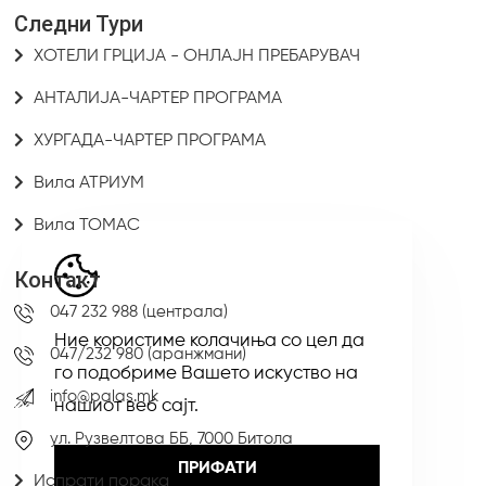
Следни Тури
ХОТЕЛИ ГРЦИЈА - ОНЛАЈН ПРЕБАРУВАЧ
АНТАЛИЈА-ЧАРТЕР ПРОГРАМА
ХУРГАДА-ЧАРТЕР ПРОГРАМА
Вила АТРИУМ
Вила ТОМАС
Контакт
047 232 988 (централа)
Ние користиме колачиња со цел да
047/232 980 (аранжмани)
го подобриме Вашето искуство на
info@palas.mk
нашиот веб сајт.
ул. Рузвелтова ББ, 7000 Битола
ПРИФАТИ
Испрати порака