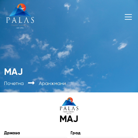
МАЈ
Почетна
Аранжмани
МАЈ
Држава
Град