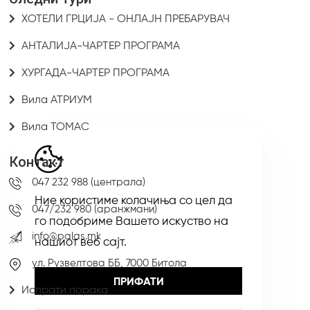
ХОТЕЛИ ГРЦИЈА - ОНЛАЈН ПРЕБАРУВАЧ
АНТАЛИЈА-ЧАРТЕР ПРОГРАМА
ХУРГАДА-ЧАРТЕР ПРОГРАМА
Вила АТРИУМ
Вила ТОМАС
Контакт
047 232 988 (централа)
Ние користиме колачиња со цел да
047/232 980 (аранжмани)
го подобриме Вашето искуство на
info@palas.mk
нашиот веб сајт.
ул. Рузвелтова ББ, 7000 Битола
ПРИФАТИ
Испрати порака