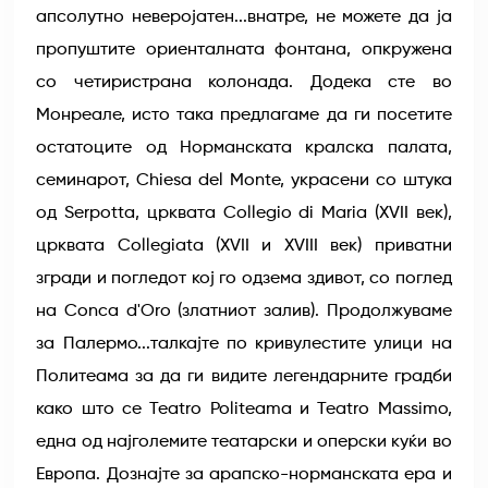
апсолутно неверојатен...внатре, не можете да ја
пропуштите ориенталната фонтана, опкружена
со четиристрана колонада. Додека сте во
Монреале, исто така предлагаме да ги посетите
остатоците од Норманската кралска палата,
семинарот, Chiesa del Monte, украсени со штука
од Serpotta, црквата Collegio di Maria (XVII век),
црквата Collegiata (XVII и XVIII век) приватни
згради и погледот кој го одзема здивот, со поглед
на Conca d'Oro (златниот залив). Продолжуваме
за Палермо...талкајте по кривулестите улици на
Политеама за да ги видите легендарните градби
како што се Teatro Politeama и Teatro Massimo,
една од најголемите театарски и оперски куќи во
Европа. Дознајте за арапско-норманската ера и