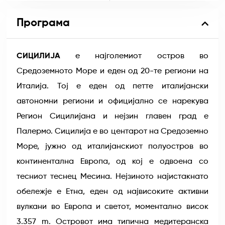
Програма
СИЦИЛИЈА
е најголемиот остров во
Средоземното Море и еден од 20-те региони на
Италија. Тој е еден од петте италијански
автономни региони и официјално се нарекува
Регион Сицилијана и нејзин главен град е
Палермо. Сицилија е во центарот на Средоземно
Море, јужно од италијанскиот полуостров во
континентална Европа, од кој е одвоена со
тесниот теснец Месина. Нејзиното најистакнато
обележје е Етна, еден од највисоките активни
вулкани во Европа и светот, моментално висок
3.357 m. Островот има типична медитеранска