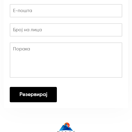
Е-пошта
Број на лица
Порака
Резервирај