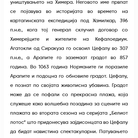
уништувањето на Химера. Неговото име првпат
се појавува во историјата во времето на
картагинската експедиција под Хамилкар, 396
п.н.е., кога тој генерал склучил договор со
Химерејците и жителите на Кефалоедиум.
Агатокли од Сиракуза го освоил Цефалу во 307
п.н.е., а Арапите го заземаат градот во 857
година. Во 1063 година Норманите ги поразиле
Арапите и подоцна го обновиле градот. Цефалу,
е познат по својата живописна убавина. Градот
може да се пофали со прекрасна плажа, која
служеше како волшебна позадина за сцените на
плажата во втората сезона на серијата „Белиот
лотос“ што придонесува зајдисонцата во Цефалу
да бидат навистина спектакуларни. Патувањето