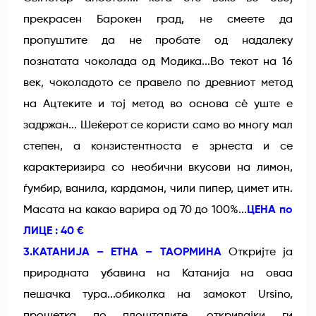
прекрасен Барокен град, не смеете да
пропуштите да не пробате од надалеку
познатата чоколада од Модика...Во текот на 16
век, чоколадото се правело по древниот метод
на Ацтеките и тој метод во основа сè уште е
задржан... Шеќерот се користи само во многу мал
степен, а конзистентноста е зрнеста и се
карактеризира со необични вкусови на лимон,
ѓумбир, ванила, кардамон, чили пипер, цимет итн.
Масата на какао варира од 70 до 100%...
ЦЕНА по
ЛИЦЕ : 40 €
3.КАТАНИЈА – ЕТНА – ТАОРМИНА
Откријте ја
природната убавина на Катанија на оваа
пешачка тура...обиколка на замокот Ursino,