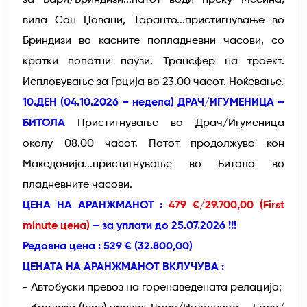
за Бари/Бриндизи...патот води преку Месина,
вила Сан Џовани, Таранто...пристигнување во
Бриндизи во касните попладневни часови, со
кратки попатни паузи. Трансфер на траект.
Испловување за Грција во 23.00 часот. Ноќевање.
10.ДЕН (04.10.2026 – недела) ДРАЧ/ИГУМЕНИЦА –
БИТОЛА
Пристигнување во Драч/Игуменица
околу 08.00 часот. Патот продолжува кон
Македонија...пристигнување во Битола во
пладневните часови.
ЦЕНА НА АРАНЖМАНОТ :
479 €/29.700,00 (First
minute цена)
– за уплати до 25.07.2026 !!!
Редовна цена : 529 € (32.800,00)
ЦЕНАТА НА АРАНЖМАНОТ ВКЛУЧУВА :
- Автобуски превоз на горенаведената релација;