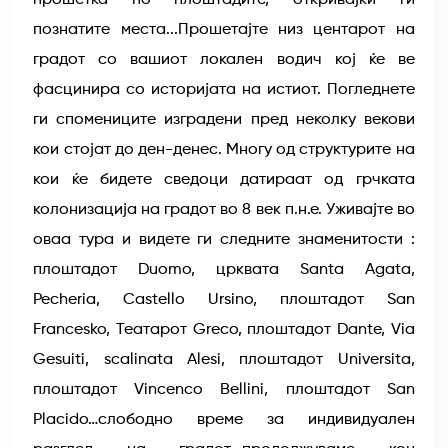
прошетка по плоштадите, откривајки ги
познатите места...Прошетајте низ центарот на
градот со вашиот локален водич кој ќе ве
фасцинира со историјата на истиот. Погледнете
ги спомениците изградени пред неколку векови
кои стојат до ден-денес. Многу од структурите на
кои ќе бидете сведоци датираат од грчката
колонизација на градот во 8 век п.н.е. Уживајте во
оваа тура и видете ги следните знаменитости :
плоштадот Duomo, црквата Santa Agata,
Pecheria, Castello Ursino, плоштадот San
Francesko, Театaрот Greco, плоштадот Dante, Via
Gesuiti, scalinata Alesi, плоштадот Universita,
плоштадот Vincenco Bellini, плоштадот San
Placido…слободно време за индивидуален