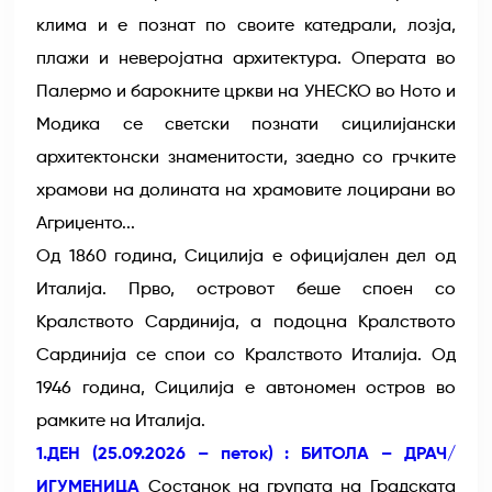
клима и е познат по своите катедрали, лозја,
плажи и неверојатна архитектура. Операта во
Палермо и барокните цркви на УНЕСКО во Ното и
Модика се светски познати сицилијански
архитектонски знаменитости, заедно со грчките
храмови на долината на храмовите лоцирани во
Агриџенто...
Од 1860 година, Сицилија е официјален дел од
Италија. Прво, островот беше споен со
Кралството Сардинија, а подоцна Кралството
Сардинија се спои со Кралството Италија. Од
1946 година, Сицилија е автономен остров во
рамките на Италија.
1.ДЕН (25.09.2026 – петок) : БИТОЛА – ДРАЧ/
ИГУМЕНИЦА
Состанок на групата на Градската