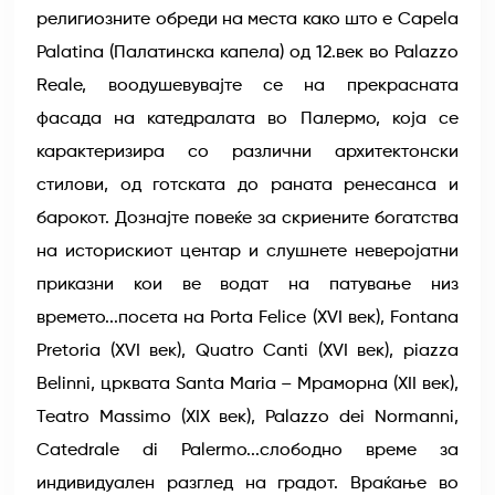
религиозните обреди на места како што е Capela
Palatina (Палатинска капела) од 12.век во Palazzo
Reale, воодушевувајте се на прекрасната
фасада на катедралата во Палермо, која се
карактеризира со различни архитектонски
стилови, од готската до раната ренесанса и
барокот. Дознајте повеќе за скриените богатства
на историскиот центар и слушнете неверојатни
приказни кои ве водат на патување низ
времето...посета на Porta Felice (XVI век), Fontana
Pretoria (XVI век), Quatro Canti (XVI век), piazza
Belinni, црквата Santa Maria – Мраморна (XII век),
Teatro Massimo (XIX век), Palazzo dei Normanni,
Catedrale di Palermo...слободно време за
индивидуален разглед на градот. Враќање во