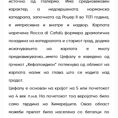
источно од Палермо. Има средновековен
карактер, а недовршената норманска
катедрала, започната од Роџер II во 1131 година,
е импресивна и внатре и надвор. Карпата
наречена Rocca di Cefalù формира драматична
позадина на катедралата и стариот град, додека
искачувањето на карпата е многу
предизвикувачко...името Цефалу е изведено од
грчкиот „Кефалоидион“ потекнува од обликот на
карпата налик на глава што се издига над
градот.
Цефалу е основан на крајот на 5 или почетокот
на 4 век п.н.е. На почетокот тоа веројатно било
само тврдина на Химерејците. Оваа област
можеби првпат била населена со бегалци по