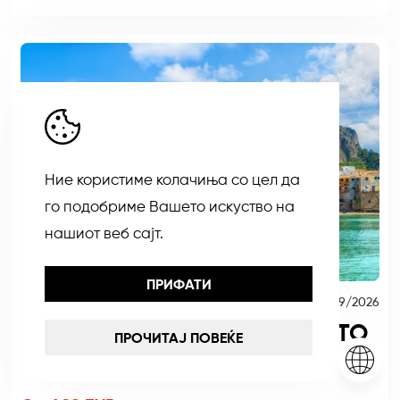
Ние користиме колачиња со цел да
го подобриме Вашето искуство на
нашиот веб сајт.
ПРИФАТИ
СЕПТЕМВРИ
04/09/2026
СИЦИЛИЈА-СЕПТЕМВРИ-ЛЕТО
ПРОЧИТАЈ ПОВЕЌЕ
2026-1.смена