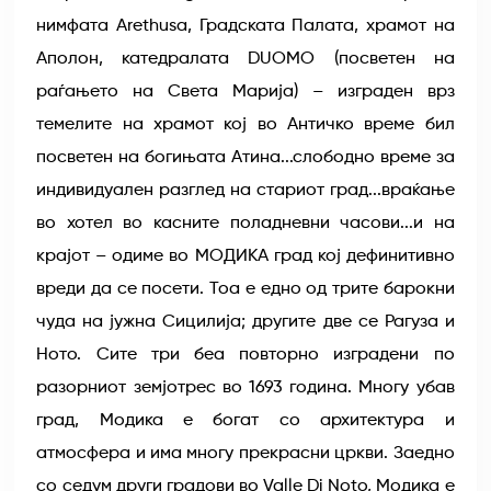
нимфата Arethusa, Градската Палата, храмот на
Аполон, катедралата DUOMO (посветен на
раѓањето на Света Марија) – изграден врз
темелите на храмот кој во Античко време бил
посветен на богињата Атина...слободно време за
индивидуален разглед на стариот град...враќање
во хотел во касните поладневни часови...и на
крајот – одиме во МОДИКА град кој дефинитивно
вреди да се посети. Тоа е едно од трите барокни
чуда на јужна Сицилија; другите две се Рагуза и
Ното. Сите три беа повторно изградени по
разорниот земјотрес во 1693 година. Многу убав
град, Модика е богат со архитектура и
атмосфера и има многу прекрасни цркви. Заедно
со седум други градови во Valle Di Noto, Модика е