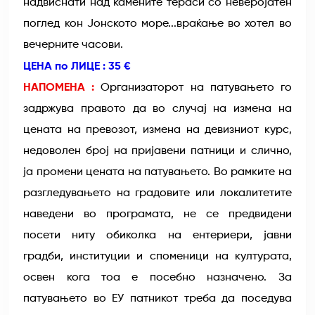
надвиснати над камените тераси со неверојатен
поглед кон Јонското море...враќање во хотел во
вечерните часови.
ЦЕНА по ЛИЦЕ : 35 €
НАПОМЕНА :
Организаторот на патувањето го
задржува правото да во случај на измена на
цената на превозот, измена на девизниот курс,
недоволен број на пријавени патници и слично,
ја промени цената на патувањето. Во рамките на
разгледувањето на градовите или локалитетите
наведени во програмата, не се предвидени
посети ниту обиколка на ентериери, јавни
градби, институции и споменици на културата,
освен кога тоа е посебно назначено. За
патувањето во ЕУ патникот треба да поседува