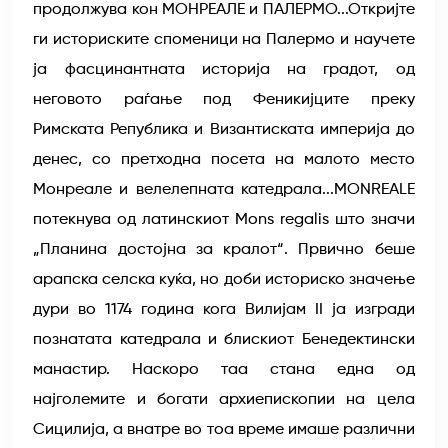
продолжува кон МОНРЕАЛЕ и ПАЛЕРМО...Откријте
ги историските споменици на Палермо и научете
ја фасцинантната историја на градот, од
неговото раѓање под Феникијците преку
Римската Република и Византиската империја до
денес, со претходна посета на малото место
Монреале и велелепната катедрала...MONREALE
потекнува од латинскиот Mons regalis што значи
„Планина достојна за кралот“. Првично беше
арапска селска куќа, но доби историско значење
дури во 1174 година кога Вилијам II ја изгради
познатата катедрала и блискиот Бенедектински
манастир. Наскоро таа стана една од
најголемите и богати архиепископии на цела
Сицилија, а внатре во тоа време имаше различни