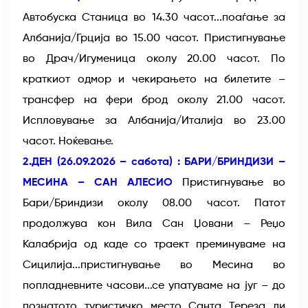
Автобуска Станица во 14.30 часот...поаѓање за
Албанија/Грција во 15.00 часот. Пристигнување
во Драч/Игуменица околу 20.00 часот. По
краткиот одмор и чекирањето на билетите –
трансфер на фери брод околу 21.00 часот.
Испловување за Албанија/Италија во 23.00
часот. Ноќевање.
2.ДЕН (26.09.2026 – сабота) : БАРИ/БРИНДИЗИ –
МЕСИНА – САН АЛЕСИО
Пристигнување во
Бари/Бриндизи околу 08.00 часот. Патот
продолжува кон Вила Сан Џовани – Реџо
Калабрија од каде со траект преминуваме на
Сицилија...пристигнување во Месина во
попладневните часови...се упатуваме на југ – до
познатото туристичко место Санта Тереза ди