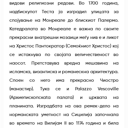
видови религиозни редови. Во 1700 година,
надбискупот Теста ја изградил улицата за
спојување на Монреале до блискиот Палермо.
Катедралата во Монреале е важна по своите
прекрасни внатрешни мозаици меѓу нив е и ликот
на Христос Пантократор (Семоќниот Христос) кој
се истакнува по својата величественост во
наосот. Претставува вредна мешавина на
исламска, византиска и романескна архитектура.
Споен со него има прекрасно Чиостро
(манастир). Тука се и Palazzo Vescoville
(Архиепископскаta палата) и црквата на
планината. Изградбата на ова ремек-дело на
норманската уметност на Сицилија започнала
во времето на Вилијам II во 1174 година и била