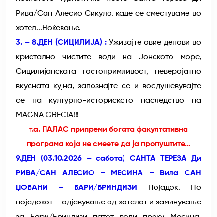
Рива/Сан Алесио Сикуло, каде се сместуваме во
хотел...Ноќевање.
3. – 8.ДЕН (СИЦИЛИЈА) :
Уживајте овие денови во
кристално чистите води на Јонското море,
Сицилијанската гостопримливост, неверојатно
вкусната кујна, запознајте се и воодушевувајте
се на културно-историското наследство на
MAGNA GRECIA!!!
т.а. ПАЛАС припреми богата факултативна
програма која не смеете да ја пропуштите...
9.ДЕН (03.10.2026 – сабота) САНТА ТЕРЕЗА Ди
РИВА/САН АЛЕСИО – МЕСИНА – Вила САН
ЏОВАНИ – БАРИ/БРИНДИЗИ
Појадок. По
појадокот – одјавување од хотелот и заминување