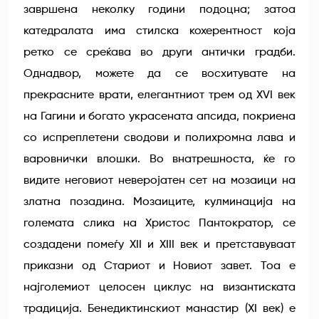
завршена неколку години подоцна; затоа
катедралата има стилска кохерентност која
ретко се среќава во други антички градби.
Однадвор, можете да се восхитувате на
прекрасните врати, елегантниот трем од XVI век
на Гагини и богато украсената апсида, покриена
со испреплетени сводови и полихромна лава и
варовнички влошки. Во внатрешноста, ќе го
видите неговиот неверојатен сет на мозаици на
златна позадина. Мозаиците, кулминација на
големата слика на Христос Пантократор, се
создадени помеѓу XII и XIII век и претставуваат
приказни од Стариот и Новиот завет. Тоа е
најголемиот целосен циклус на византиската
традиција. Бенедиктинскиот манастир (XI век) е