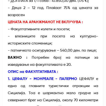
- ДОПЛАТА за 1/1 соба : 10.850,00 ден. (175 €);
- Деца 2 – 12 год. Плаќаат 75% од цената за
возрасен
ЦЕНАТА НА АРАНЖМАНОТ НЕ ВКЛУЧУВА :
- Факултативните излети и посети;
- влезниците при посета на културно-
историските споменици;
- патничкото осигурување – 540,00 ден. по лице;
ВАЖНО :
Потребен број на патници за
изведување на факултативата е 20.
ОПИС на ФАКУЛТАТИВАТА :
1. ЦЕФАЛУ - МОНРЕАЛЕ - ПАЛЕРМО
ЦЕФАЛУ е
една од главните туристички атракции на
Сицилија. Тоа е шармантно мало градче на
северниот брег на Сицилија, околу 70 километри