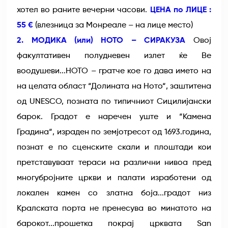
хотел во раните вечерни часови.
ЦЕНА по ЛИЦЕ :
55 €
(влезница за Монреале – на лице место)
2. МОДИКА (или) НОТО – СИРАКУЗА
Овој
факултативен полудневен излет ќе Ве
воодушеви...НОТО – гратче кое го дава името на
на целата област “Долината на Ното“, заштитена
од UNESCO, позната по типичниот Сицилијански
барок. Градот е наречен уште и “Камена
Градина“, израден по земјотресот од 1693.година,
познат е по сценските скали и плоштади кои
претставуваат тераси на различни нивоа пред
многубројните цркви и палати изработени од
локален камен со златна боја...градот низ
Кралската порта не пренесува во минатото на
барокот...прошетка покрај црквата San