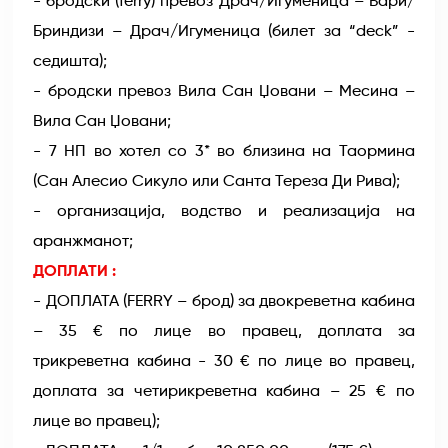
- бродски (ferry) превоз Драч/Игуменица – Бари/
Бриндизи – Драч/Игуменица (билет за “deck” -
седишта);
- бродски превоз Вила Сан Џовани – Месина –
Вила Сан Џовани;
- 7 НП во хотел со 3* во близина на Таормина
(Сан Алесио Сикуло или Санта Тереза Ди Рива);
- организација, водство и реализација на
аранжманот;
ДОПЛАТИ :
- ДОПЛАТА (FERRY – брод) за двокреветна кабина
– 35 € по лице во правец, доплата за
трикреветна кабина - 30 € по лице во правец,
доплата за четирикреветна кабина – 25 € по
лице во правец);