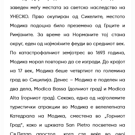
заведен меѓу местата за светско наследство на
УНЕСКО. Прво окупиран од Сикелите, местото
Модика подоцна било преземено од Грците и
Римјаните. За време на Норманите тој стана
округ, еден од најмоќните феуди во средниот век.
По катастрофалниот земјотрес во 1693 година,
Модика морал повторно да се изгради. До крајот
на 17 век, Модика беше четвртиот по големина
град во Сицилија. Денес – Модика е поделен на
два дела, Modica Bassa (долниот град) и Modica
Alta (горниот град). Секако, една од најголемите
туристички атракции во Модика е велелепната
Катедрала на Модика, сместена во „Горниот
Град“, како и црквата San Pietro посветена на
Св.Петар апостол... кога сте веќе во овој