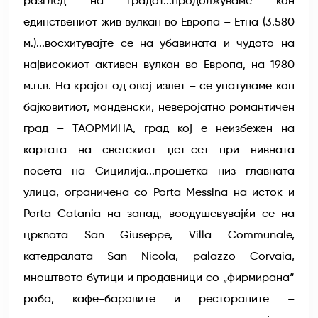
разглед на градот...продолжуваме кон
единствениот жив вулкан во Европа – Етна (3.580
м.)...восхитувајте се на убавината и чудото на
највисокиот активен вулкан во Европа, на 1980
м.н.в. На крајот од овој излет – се упатуваме кон
бајковитиот, монденски, неверојатно романтичен
град – ТАОРМИНА, град кој е неизбежен на
картата на светскиот џет-сет при нивната
посета на Сицилија...прошетка низ главната
улица, ограничена со Porta Messina на исток и
Porta Catania на запад, воодушевувајќи се на
црквата San Giuseppe, Villa Communale,
катедралата San Nicola, palazzo Corvaia,
мноштвото бутици и продавници со „фирмирана“
роба, кафе-баровите и рестораните –