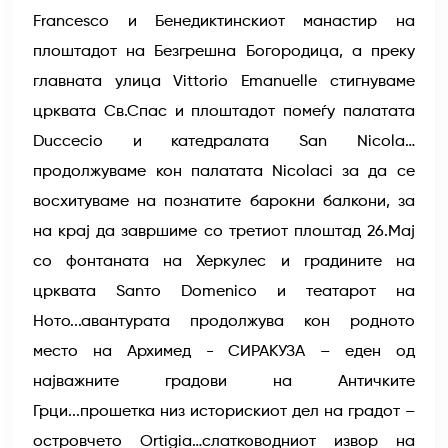
Francesco и Бенедиктинскиот манастир на
плоштадот на Безгрешна Богородица, а преку
главната улица Vittorio Emanuelle стигнуваме
црквата Св.Спас и плоштадот помеѓу палатата
Duccecio и катедралата San Nicola…
продолжуваме кон палатата Nicolaci за да се
восхитуваме на познатите барокни балкони, за
на крај да завршиме со третиот плоштад 26.Мај
со фонтаната на Херкулес и градините на
црквата Sanто Domеnicо и театарот на
Ното...авантурата продолжува кон родното
место на Архимед - СИРАКУЗА – еден од
најважните градови на Античките
Грци...прошетка низ историскиот дел на градот –
островчето Ortigia…слатководниот извор на