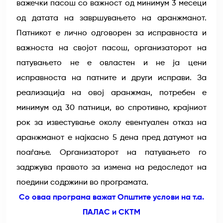
важечки пасош со важност од минимум 3 месеци
од датата на завршувањето на аранжманот.
Патникот е лично одговорен за исправноста и
важноста на својот пасош, организаторот на
патувањето не е овластен и не ја цени
исправноста на патните и други исправи. За
реализација на овој аранжман, потребен е
минимум од 30 патници, во спротивно, крајниот
рок за известување околу евентуален отказ на
аранжманот е најкасно 5 дена пред датумот на
поаѓање. Организаторот на патувањето го
задржува правото за измена на редоследот на
поедини содржини во програмата.
Со оваа програма важат Општите услови на т.а.
ПАЛАС и СКТМ