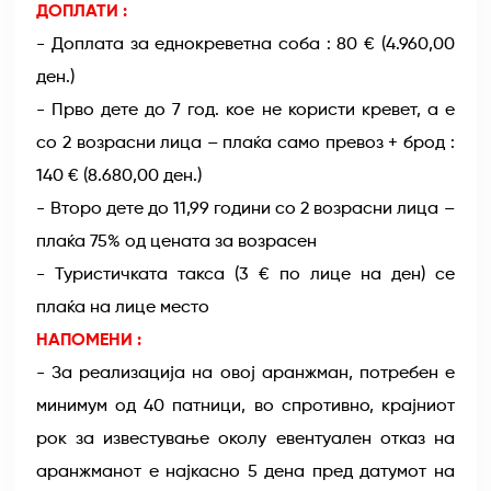
ДОПЛАТИ :
- Доплата за еднокреветна соба : 80 € (4.960,00
ден.)
- Прво дете до 7 год. кое не користи кревет, а е
со 2 возрасни лица – плаќа само превоз + брод :
140 € (8.680,00 ден.)
- Второ дете до 11,99 години со 2 возрасни лица –
плаќа 75% од цената за возрасен
- Туристичката такса (3 € по лице на ден) се
плаќа на лице место
НАПОМЕНИ :
- За реализација на овој аранжман, потребен е
минимум од 40 патници, во спротивно, крајниот
рок за известување околу евентуален отказ на
аранжманот е најкасно 5 дена пред датумот на