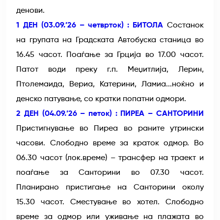
денови.
1 ДЕН (03.09.’26 – четврток) : БИТОЛА
Состанок
на групата на Градската Автобуска станица во
16.45 часот. Поаѓање за Грција во 17.00 часот.
Патот води преку г.п. Меџитлија, Лерин,
Птолемаида, Вериа, Катерини, Ламиа...ноќно и
денско патување, со кратки попатни одмори.
2 ДЕН (04.09.’26 – петок) : ПИРЕА – САНТОРИНИ
Пристигнување во Пиреа во раните утрински
часови. Слободно време за краток одмор. Во
06.30 часот (лок.време) – трансфер на траект и
поаѓање за Санторини во 07.30 часот.
Планирано пристигање на Санторини околу
15.30 часот. Сместување во хотел. Слободно
време за одмор или уживање на плажата во