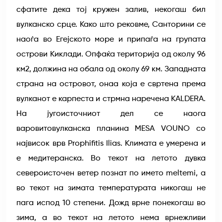
сфатите дека тој кружен залив, некогаш бил
вулканско срце. Како што рековме, Санторини се
наоѓа во Егејското море и припаѓа на групата
острови Киклади. Опфаќа територија од околу 96
км2, должина на обала од околу 69 км. Западната
страна на островот, онаа која е свртена према
вулканот е карпеста и стрмна наречена KALDERA.
На југоисточниот дел се наога
варовитовулканска планина MESA VOUNO со
највисок врв Prophifitis Ilias. Климата е умерена и
е медитеранска. Во текот на летото дувка
североисточен ветер познат по името meltemi, а
во текот на зимата температурата никогаш не
пага испод 10 степени. Дожд врне понекогаш во
зима, а во текот на летото нема врнежливи