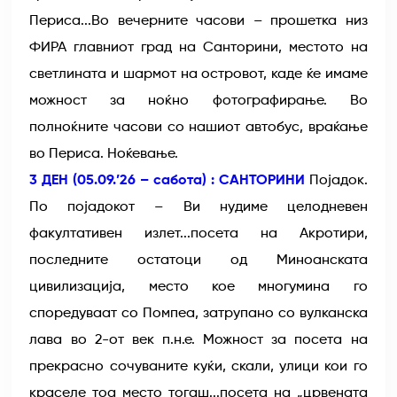
Периса...Во вечерните часови – прошетка низ
ФИРА главниот град на Санторини, местото на
светлината и шармот на островот, каде ќе имаме
можност за ноќно фотографирање. Во
полноќните часови со нашиот автобус, враќање
во Периса. Ноќевање.
3 ДЕН (05.09.’26 – сабота) : САНТОРИНИ
Појадок.
По појадокот – Ви нудиме целодневен
факултативен излет...посета на Акротири,
последните остатоци од Миноанската
цивилизација, место кое многумина го
споредуваат со Помпеа, затрупано со вулканска
лава во 2-от век п.н.е. Можност за посета на
прекрасно сочуваните куќи, скали, улици кои го
краселе тоа место тогаш...посета на „црвената