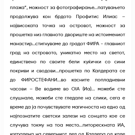
плажа“, можност за фотографирање...патувањето
продолжува кон брдото Профитис Илиас –
највисоката точка на островот, можност за
прошетка низ главното двориште на истоимениот
манастир...стигнуваме до градот ФИРА - главниот
град на островото, уникатно место на светот,
единствено по своите бели куќички со сини
покриви и сводови...прошетка по Калдерата се
до ФИРОСТЕФАНИ...во касните попладневни
часови – Ве водиме во OIA (Иа)... можеби сте
слушнале, можеби сте гледале на слики, сега е
време да ја почувствувате магичноста на едно од
најпознатите светски залези на сонцето кое се
случува токму на тоа место...питорескната ИА,
изградена на северниот дел од Калдера од каде