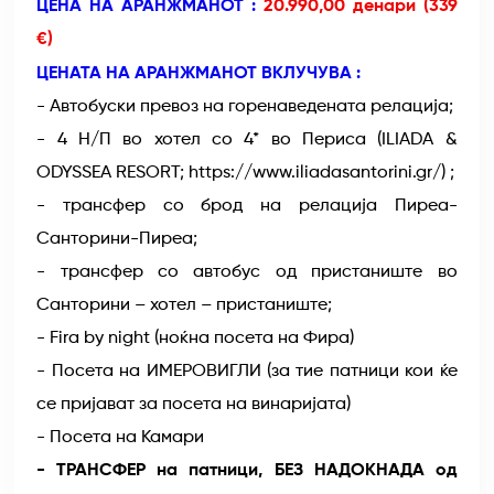
ЦЕНА НА АРАНЖМАНОТ :
20.990,00 денари (339
€)
ЦЕНАТА НА АРАНЖМАНОТ ВКЛУЧУВА :
- Автобуски превоз на горенаведената релација;
- 4 Н/П во хотел со 4* во Периса (ILIADA &
ODYSSEA RESORT; https://www.iliadasantorini.gr/) ;
- трансфер со брод на релација Пиреа-
Санторини-Пиреа;
- трансфер со автобус од пристаниште во
Санторини – хотел – пристаниште;
- Fira by night (ноќна посета на Фира)
- Посета на ИМЕРОВИГЛИ (за тие патници кои ќе
се пријават за посета на винаријата)
- Посета на Камари
- ТРАНСФЕР на патници, БЕЗ НАДОКНАДА од