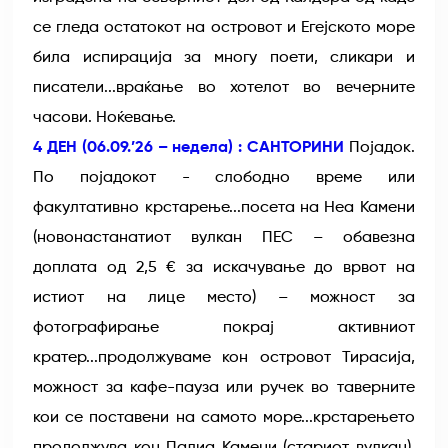
се гледа остатокот на островот и Егејското море
била испирација за многу поети, сликари и
писатели...враќање во хотелот во вечерните
часови. Ноќевање.
4 ДЕН (06.09.’26 – недела) : САНТОРИНИ
Појадок.
По појадокот - слободно време или
факултативно крстарење...посета на Неа Камени
(новонастанатиот вулкан ПЕС – обавезна
доплата од 2,5 € за искачување до врвот на
истиот на лице место) – можност за
фотографирање покрај активниот
кратер...продолжуваме кон островот Тирасија,
можност за кафе-пауза или ручек во таверните
кои се поставени на самото море...крстарењето
продолжува кон Палиа Камени (стариот вулкан),