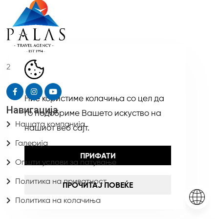
2
Ние користиме колачиња со цел да
Навигација
го подобриме Вашето искуство на
Нашата компанија
нашиот веб сајт.
Галерија
ПРИФАТИ
Општи услови за патување
Политика на приватност
ПРОЧИТАЈ ПОВЕЌЕ
Политика на колачиња