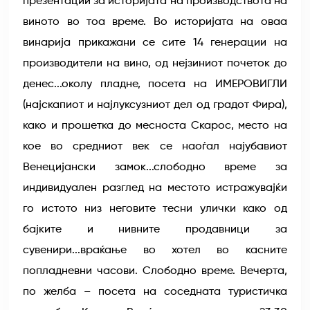
презентации за историјата на производствота на
виното во тоа време. Во историјата на оваа
винарија прикажани се сите 14 генерации на
производители на вино, од нејзиниот почеток до
денес...околу пладне, посета на ИМЕРОВИГЛИ
(најскапиот и најлуксузниот дел од градот Фира),
како и прошетка до месноста Скарос, место на
кое во средниот век се наоѓал најубавиот
Венецијански замок...слободно време за
индивидуален разглед на местото истражувајќи
го истото низ неговите тесни улички како од
бајките и нивните продавници за
сувенири...враќање во хотел во касните
попладневни часови. Слободно време. Вечерта,
по желба – посета на соседната туристичка