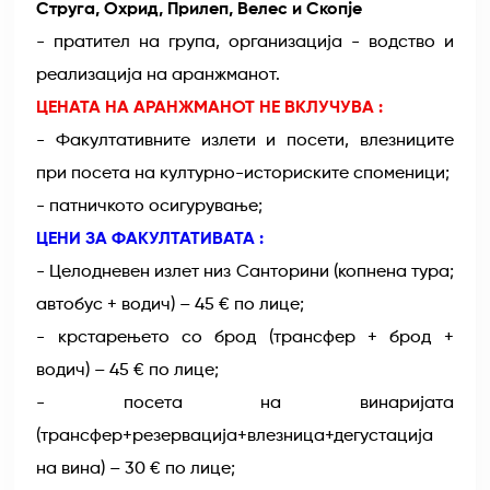
Струга, Охрид, Прилеп, Велес и Скопје
- пратител на група, организација - водство и
реализација на аранжманот.
ЦЕНАТА НА АРАНЖМАНОТ НЕ ВКЛУЧУВА :
- Факултативните излети и посети, влезниците
при посета на културно-историските споменици;
- патничкото осигурување;
ЦЕНИ ЗА ФАКУЛТАТИВАТА :
- Целодневен излет низ Санторини (копнена тура;
автобус + водич) – 45 € по лице;
- крстарењето со брод (трансфер + брод +
водич) – 45 € по лице;
- посета на винаријата
(трансфер+резервација+влезница+дегустација
на вина) – 30 € по лице;