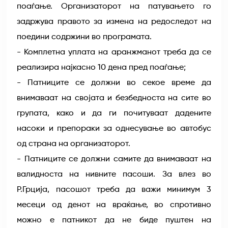
поаѓање. Организаторот на патувањето го
задржува правото за измена на редоследот на
поедини содржини во програмата.
- Комплетна уплата на аранжманот треба да се
реализира најкасно 10 дена пред поаѓање;
- Патниците се должни во секое време да
внимаваат на својата и безбедноста на сите во
групата, како и да ги почитуваат дадените
насоки и препораки за однесување во автобус
од страна на организаторот.
- Патниците се должни самите да внимаваат на
валидноста на нивните пасоши. За влез во
Р.Грција, пасошот треба да важи минимум 3
месеци од денот на враќање, во спротивно
можно е патникот да не биде пуштен на