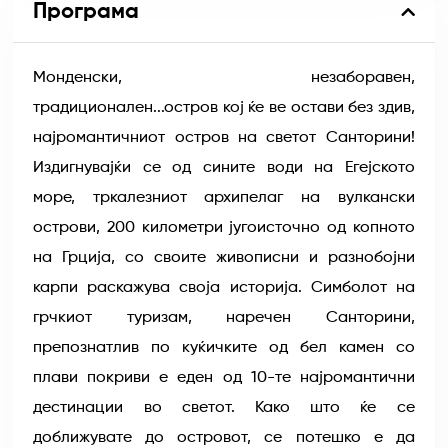
Програма
Монденски, незаборавен,
традиционален...остров кој ќе ве остави без здив,
најромантичниот остров на светот Санторини!
Издигнувајќи се од сините води на Егејското
море, тркалезниот архипелаг на вулкански
острови, 200 километри југоисточно од копното
на Грција, со своите живописни и разнобојни
карпи раскажува своја историја. Симболот на
грчкиот туризам, наречен Санторини,
препознатлив по куќичките од бел камен со
плави покриви е еден од 10-те најромантични
дестинации во светот. Како што ќе се
доближувате до островот, се потешко е да