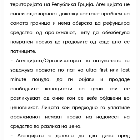
територијата на Република Грција. Агенцијата не
сноси одговорност доколку настане проблем на
самата граница и нема обврска да рефундира
средства од аранжманот, ниту да обезбедува
повратен превоз до градовите од каде што се
патниците.
- Агенцијата/Организаторот на патувањето го
задржува правото по пат на ultra first или last
minute понуда, да ги објави и продаде
слободните капацитети по цени кои се
разликуваат од оние кои се веќе објавени во
ценовникот. Лицата кои предходно го уплатиле
аранжманот немаат право на надомест на
средства во разлика на цена.
- Агенцијата е должна до два дена пред