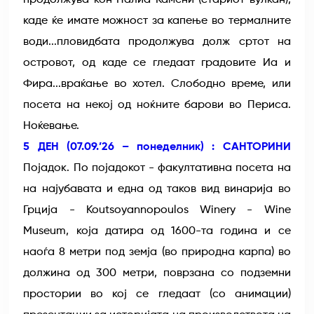
каде ќе имате можност за капење во термалните
води...пловидбата продолжува долж сртот на
островот, од каде се гледаат градовите Иа и
Фира...враќање во хотел. Слободно време, или
посета на некој од ноќните барови во Периса.
Ноќевање.
5 ДЕН (07.09.’26 – понеделник) : САНТОРИНИ
Појадок. По појадокот - факултативна посета на
на најубавата и една од таков вид винарија во
Грција - Koutsoyannopoulos Winery - Wine
Museum, која датира од 1600-та година и се
наоѓа 8 метри под земја (во природна карпа) во
должина од 300 метри, поврзана со подземни
простории во кој се гледаат (со анимации)