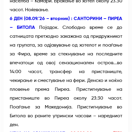
населба – Камари. Враќање во хотел околу 23.30
часот. Ноќевање.
6 ДЕН (08.09.’26 – вторник) : САНТОРИНИ – ПИРЕА
– БИТОЛА
Појадок. Слободно време се до
сатницата претходно закажана од придружникот
на групата, за одјавување од хотелот и поаѓање
за Фира, време за стекнување на последните
впечатоци од овој сензационален остров...во
14:00 часот, трансфер на пристаниште,
чекирање и сместување на фери. Денско и ноќно
пловење према Пиреа. Пристигнување на
пристаниште во Пиреа околу 23:30 часот.
Поаѓање за Македонија. Пристигнување во
Битола во раните утрински часови – наредниот
ден.