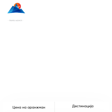
Почетна
Аранжмани
Дестинација
Цена на аранжман