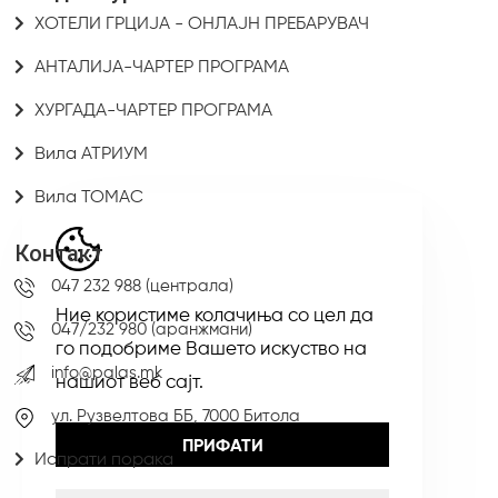
ХОТЕЛИ ГРЦИЈА - ОНЛАЈН ПРЕБАРУВАЧ
АНТАЛИЈА-ЧАРТЕР ПРОГРАМА
ХУРГАДА-ЧАРТЕР ПРОГРАМА
Вила АТРИУМ
Вила ТОМАС
Контакт
047 232 988 (централа)
Ние користиме колачиња со цел да
047/232 980 (аранжмани)
го подобриме Вашето искуство на
info@palas.mk
нашиот веб сајт.
ул. Рузвелтова ББ, 7000 Битола
ПРИФАТИ
Испрати порака