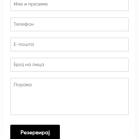
Име и презиме
Телефон
Е-пошта
Број на лица
Порака
Резервирај