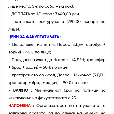
лице место, 5 € по соба – на ноќ);
- ДОПЛАТА за 1/1 соба : 7.440,00 ден.
- патничкото осигурување (290,00 денари по
лице).
ЦЕНИ ЗА ФАКУЛТАТИВАТА :
- Целодневен излет низ Парос (3.ДЕН; автобус +
водич) – 40 € по лице;
- Полудневен излет до Наксос – (4.ДЕН; трансфер
+ брод + водич) – 50 € по лице;
- крстарењето со брод, Делос - Миконос (5.ДЕН;
трансфер + брод + водич) – 90 € по лице
- ВАЖНО :
Минималниот број на патници за
изведување на факултативата е 25.
НАПОМЕНА :
Организаторот на патувањето го
задржува правото да во случај на измена на