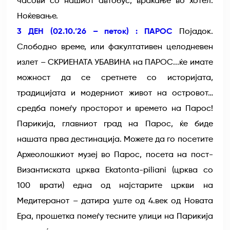
часови со нашиот автобус, враќање во хотел.
Ноќевање.
3 ДЕН (02.10.’26 – петок) : ПАРОС
Појадок.
Слободно време, или факултативен целодневен
излет – СКРИЕНАТА УБАВИНА на ПАРОС...ќе имате
можност да се сретнете со историјата,
традицијата и модерниот живот на островот…
средба помеѓу просторот и времето на Парос!
Парикија, главниот град на Парос, ќе биде
нашата прва дестинација. Можете да го посетите
Археолошкиот музеј во Парос, посета на пост-
Византиската црква Ekatonta-piliani (црква со
100 врати) една од најстарите цркви на
Медитеранот – датира уште од 4.век од Новата
Ера, прошетка помеѓу тесните улици на Парикија