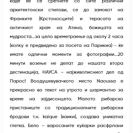
каде ќе се сретнете со сите различни
архитектонски стилови, се до замокот на
Франките (Крстоносците) и терасата на
античкиот храм на Атина, божицата на
мудроста...за цело времетраење од околу 2 часа
(колку е предвидено за посета на Парикиа) - ќе
имате одлични моменти за фотографии...20
минути возење не делат до нашата втора
дестинација, НАУСА – најживописниот дел од
Парос! Воодушевувачкото место Naoussa е
прекрасно во текот на утрото и шармантно за
време на зајдисонцето. Малото рибарско
пристаниште со традиционалните рибарски
бродови т.н. kaique (каики), создава уникатна
глетка. Бело – варосаните куќарки расфрлани