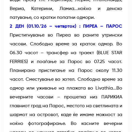
води преку г.п. Меџитлија, Лерин, Птолемаида,
Вериа, Катерини, Ламиа...ноќно и денско
патување, со кратки попатни одмори.
2 ДЕН (01.10.’26 – четврток) : ПИРЕА – ПАРОС
Пристигнување во Пиреа во раните утрински
часови. Слободно време за краток одмор. Во
06.30 часот – трансфер на траект (BLUE STAR
FERRIES) и поаѓање за Парос во 07.25 часот.
Планирано пристигање на Парос околу 11.30
часот. Сместување во хотел. Слободно време за
одмор или уживање на плажата во Livathia...Во
вечерните часови – прошетка низ ПАРИКИА
главниот град на Парос, местото на светлината и
шармот на островот, каде ќе имаме можност за
ноќно фотографирање. Во касните вечерни