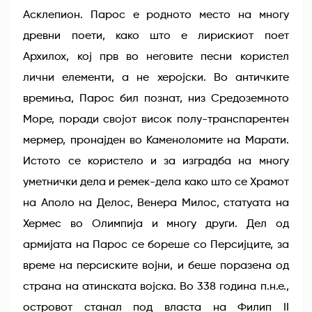
Асклепион. Парос е родното место на многу
древни поети, како што е лирискиот поет
Архилох, кој прв во неговите песни користел
лични елементи, а не херојски. Во античките
времиња, Парос бил познат, низ Средоземното
Море, поради својот висок полу-транспарентен
мермер, пронајден во Каменоломите на Марати.
Истото се користело и за изградба на многу
уметнички дела и ремек-дела како што се Храмот
на Аполо на Делос, Венера Милос, статуата на
Хермес во Олимпија и многу други. Дел од
армијата на Парос се бореше со Персијците, за
време на персиските војни, и беше поразена од
страна на атинската војска. Во 338 година п.н.е.,
островот станал под власта на Филип II