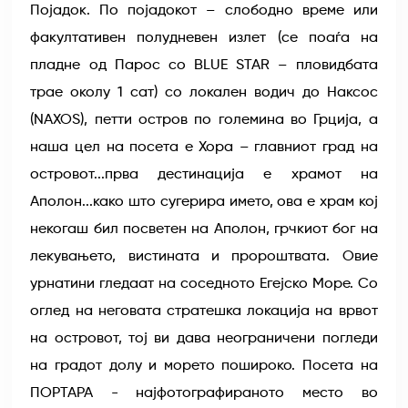
Појадок. По појадокот – слободно време или
факултативен полудневен излет (се поаѓа на
пладне од Парос со BLUE STAR – пловидбата
трае околу 1 сат) со локален водич до Наксос
(NAXOS), петти остров по големина во Грција, а
наша цел на посета е Хора – главниот град на
островот...прва дестинација е храмот на
Аполон...како што сугерира името, ова е храм кој
некогаш бил посветен на Аполон, грчкиот бог на
лекувањето, вистината и пророштвата. Овие
урнатини гледаат на соседното Егејско Море. Со
оглед на неговата стратешка локација на врвот
на островот, тој ви дава неограничени погледи
на градот долу и морето пошироко. Посета на
ПОРТАРА - најфотографираното место во