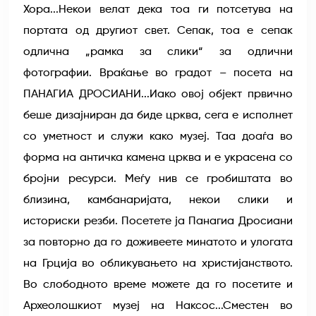
Хора...Некои велат дека тоа ги потсетува на
портата од другиот свет. Сепак, тоа е сепак
одлична „рамка за слики“ за одлични
фотографии. Враќање во градот – посета на
ПАНАГИА ДРОСИАНИ...Иако овој објект првично
беше дизајниран да биде црква, сега е исполнет
со уметност и служи како музеј. Таа доаѓа во
форма на античка камена црква и е украсена со
бројни ресурси. Меѓу нив се гробиштата во
близина, камбанаријата, некои слики и
историски резби. Посетете ја Панагиа Дросиани
за повторно да го доживеете минатото и улогата
на Грција во обликувањето на христијанството.
Во слободното време можете да го посетите и
Археолошкиот музеј на Наксос...Сместен во