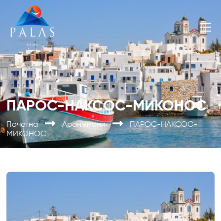
ПАРОС-НАКСОС-МИКОНОС
Почетна
Аранжмани
ПАРОС-НАКСОС-
МИКОНОС