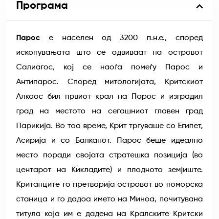
Програма
Парос
е населен од 3200 п.н.е., според
ископувањата што се одвиваат на островот
Салиагос, кој се наоѓа помеѓу Парос и
Антипарос. Според митологијата, Критскиот
Алкаос бил првиот крал на Парос и изградил
град на местото на сегашниот главен град
Парикија. Во тоа време, Крит тргуваше со Египет,
Асирија и со Балканот. Парос беше идеално
место поради својата стратешка позиција (во
центарот на Кикладите) и плодното земјиште.
Кританците го претворија островот во поморска
станица и го дадоа името на Миноа, почитувана
титула која им е дадена на Кралските Критски