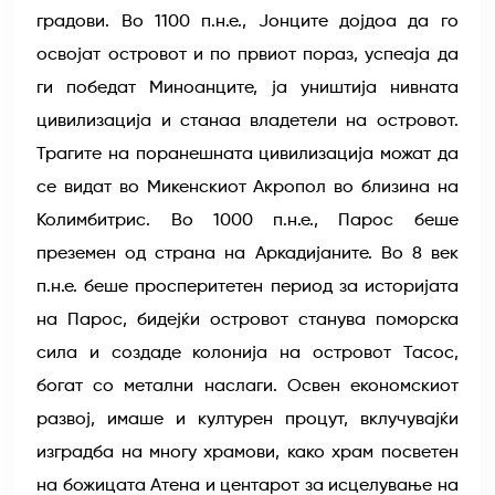
градови. Во 1100 п.н.е., Јонците дојдоа да го
освојат островот и по првиот пораз, успеаја да
ги победат Миноанците, ја уништија нивната
цивилизација и станаа владетели на островот.
Трагите на поранешната цивилизација можат да
се видат во Микенскиот Акропол во близина на
Колимбитрис. Во 1000 п.н.е., Парос беше
преземен од страна на Аркадијаните. Во 8 век
п.н.е. беше просперитетен период за историјата
на Парос, бидејќи островот станува поморска
сила и создаде колонија на островот Тасос,
богат со метални наслаги. Освен економскиот
развој, имаше и културен процут, вклучувајќи
изградба на многу храмови, како храм посветен
на божицата Атена и центарот за исцелување на