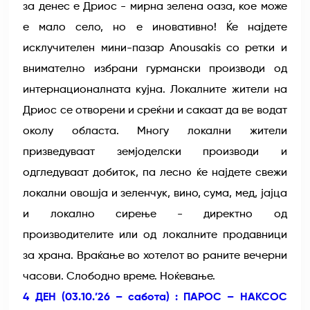
за денес е Дриос - мирна зелена оаза, кое може
е мало село, но е иновативно! Ќе најдете
исклучителен мини-пазар Anousakis со ретки и
внимателно избрани гурмански производи од
интернационалната кујна. Локалните жители на
Дриос се отворени и среќни и сакаат да ве водат
околу областа. Многу локални жители
призведуваат земјоделски производи и
одгледуваат добиток, па лесно ќе најдете свежи
локални овошја и зеленчук, вино, сума, мед, јајца
и локално сирење - директно од
производителите или од локалните продавници
за храна. Враќање во хотелот во раните вечерни
часови. Слободно време. Ноќевање.
4 ДЕН (03.10.’26 – сабота) : ПАРОС – НАКСОС