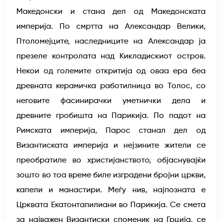
Македонски и стана дел од Македонската
империја. По смртта на Александар Велики,
Птоломејците, наследниците на Александар ја
презеле контролата над Кикладискиот остров.
Некои од големите откритија од оваа ера беа
древната керамичка работилница во Толос, со
неговите фасинирачки уметнички дела и
древните гробишта на Парикија. По падот на
Римската империја, Парос станал дел од
Византиската империја и нејзините жители се
преобратиле во христијанството, објаснувајќи
зошто во тоа време биле изградени бројни цркви,
капели и манастири. Меѓу нив, најпозната е
Црквата Екатонтапилиани во Парикија. Се смета
за најважен Византиски споменик на Грција, се