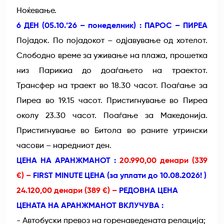
Ноќевање.
6 ДЕН (05.10.’26 – понеделник) : ПАРОС – ПИРЕА
Појадок. По појадокот – одјавување од хотелот.
Слободно време за уживање на плажа, прошетка
низ Парикиа до доаѓањето на траектот.
Трансфер на траект во 18.30 часот. Поаѓање за
Пиреа во 19.15 часот. Пристигнување во Пиреа
околу 23.30 часот. Поаѓање за Македонија.
Пристигнување во Битола во раните утрински
часови – наредниот ден.
ЦЕНА НА АРАНЖМАНОТ :
20.990,00 денари (339
€) –
FIRST MINUTE ЦЕНА (за уплати до 10.08.2026! )
24.120,00 денари (389 €) –
РЕДОВНА ЦЕНА
ЦЕНАТА НА АРАНЖМАНОТ ВКЛУЧУВА :
- Автобуски превоз на горенаведената релација;