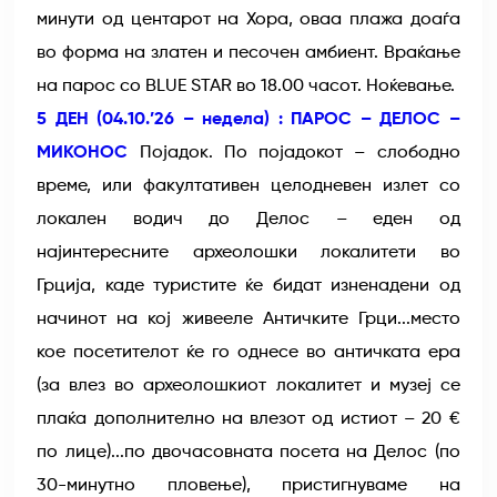
минути од центарот на Хора, оваа плажа доаѓа
во форма на златен и песочен амбиент. Враќање
на парос со BLUE STAR во 18.00 часот. Ноќевање.
5 ДЕН (04.10.’26 – недела) : ПАРОС – ДЕЛОС –
МИКОНОС
Појадок. По појадокот – слободно
време, или факултативен целодневен излет со
локален водич до Делос – еден од
најинтересните археолошки локалитети во
Грција, каде туристите ќе бидат изненадени од
начинот на кој живееле Античките Грци...место
кое посетителот ќе го однесе во античката ера
(за влез во археолошкиот локалитет и музеј се
плаќа дополнително на влезот од истиот – 20 €
по лице)...по двочасовната посета на Делос (по
30-минутно пловење), пристигнуваме на