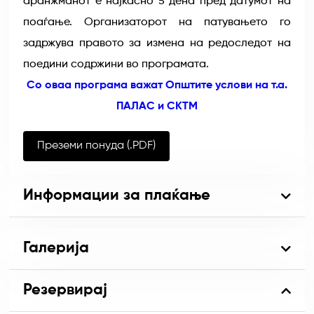
аранжманот е најкасно 5 дена пред датумот на
поаѓање. Организаторот на патувањето го
задржува правото за измена на редоследот на
поедини содржини во програмата.
Со оваа програма важат Општите услови на т.а.
ПАЛАС и СКТМ
Преземи понуда (.PDF)
Информации за плаќање
Галерија
Резервирај