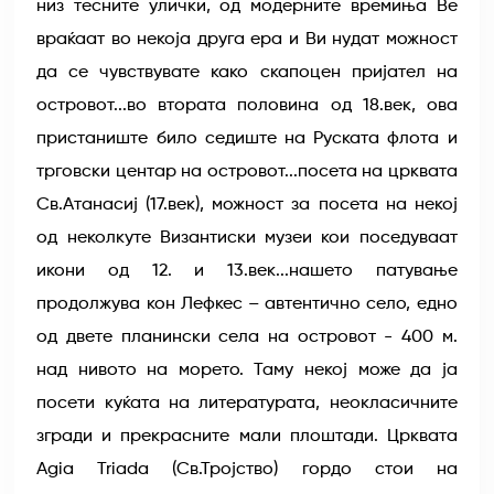
низ тесните улички, од модерните времиња Ве
враќаат во некоја друга ера и Ви нудат можност
да се чувствувате како скапоцен пријател на
островот...во втората половина од 18.век, ова
пристаниште било седиште на Руската флота и
трговски центар на островот...посета на црквата
Св.Атанасиј (17.век), можност за посета на некој
од неколкуте Византиски музеи кои поседуваат
икони од 12. и 13.век...нашето патување
продолжува кон Лефкес – автентично село, едно
од двете планински села на островот - 400 м.
над нивото на морето. Таму некој може да ја
посети куќата на литературата, неокласичните
згради и прекрасните мали плоштади. Црквата
Agia Triada (Св.Тројство) гордо стои на