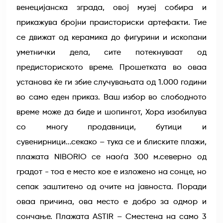
венецијанска зграда, овој музеј собира и
прикажува бројни праисториски артефакти. Тие
се движат од керамика до фигурини и ископани
уметнички дела, сите потекнуваат од
предисториското време. Прошетката во оваа
установа ќе ги збие случувањата од 1.000 години
во само еден приказ. Ваш избор во слободното
време може да биде и шопингот, Хора изобилува
со многу продавници, бутици и
сувенирници...секако – тука се и блиските плажи,
плажата NIBORIO се наоѓа 300 м.северно од
градот - тоа е место кое е изложено на сонце, но
сепак заштитено од очите на јавноста. Поради
оваа причина, ова место е добро за одмор и
сончање. Плажата ASTIR – Сместена на само 3