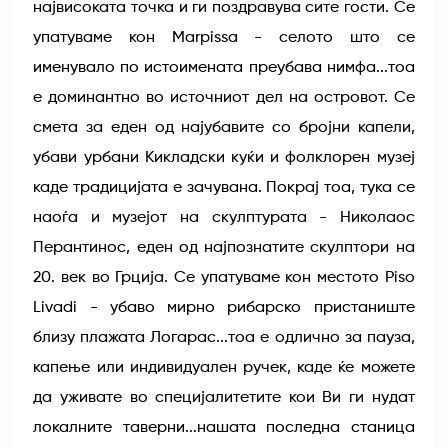
највисоката точка и ги поздравува сите гости. Се
упатуваме кон Marpissa - селото што се
именувало по истоимената преубава нимфа...тоа
е доминантно во источниот дел на островот. Се
смета за еден од најубавите со бројни капели,
убави урбани Кикладски куќи и фолклорен музеј
каде традицијата е зачувана. Покрај тоа, тука се
наоѓа и музејот на скулптурата - Николаос
Перантинос, еден од најпознатите скулптори на
20. век во Грција. Се упатуваме кон местото Piso
Livadi - убаво мирно рибарско пристаниште
близу плажата Логарас...тоа е одлично за пауза,
капење или индивидуален ручек, каде ќе можете
да уживате во специјалитетите кои Ви ги нудат
локалните таверни...нашата последна станица