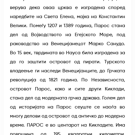
верува дека оваа црква е изградена според
наредбите на Света Елена, мајка на Константин
Велики. Помеѓу 1207 и 1389 година, Парос стана
дел од Војводството на Егејското Море, под
раководство на Венецијанецот Марко Санудо.
Во 15 век, тврдината во Науса била изградена за
да го заштити островот од пирати. Турското
владеење ги наследи Венецијанците, до Грчката
револуција од 1821 година. По Независноста,
островот Парос, како и сите други Киклади,
стана дел од модерната грчка држава. Голем дел
од историјата на Парос сеуште се наоѓа во
многу делови од островот од античко до модерно
време. ПАРОС е во центарот на Кикладите. Има
површина од 195 квадратни километри,