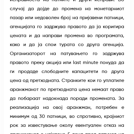
исправноста на патните и други исправи. Во
случај да дојде до промена на монетарниот
пазар или недоволен број на пријавени патници,
агенцијата го задржува правото да ја коригира
цената и да направи промена во програмата,
како и да ја спои турата со друга агенција.
Организаторот на патувањето го задржува
правото преку акција или last minute понуда да
ги продаде слободните капацитети по друга
цена од претходната. Странките кои го уплатиле
аранжманот по претходната цена немаат право
да побараат надокнада поради промената. За
реализација на овој аранжман, потребен е
минимум од 30 патници, во спротивно, крајниот
рок за известување околу евентуален отказ на