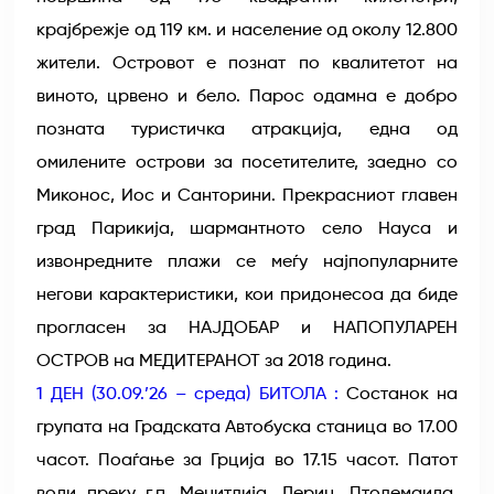
крајбрежје од 119 км. и население од околу 12.800
жители. Островот е познат по квалитетот на
виното, црвено и бело. Парос одамна е добро
позната туристичка атракција, една од
омилените острови за посетителите, заедно со
Миконос, Иос и Санторини. Прекрасниот главен
град Парикија, шармантното село Науса и
извонредните плажи се меѓу најпопуларните
негови карактеристики, кои придонесоа да биде
прогласен за НАЈДОБАР и НАПОПУЛАРЕН
ОСТРОВ на МЕДИТЕРАНОТ за 2018 година.
1 ДЕН (30.09.’26 – среда) БИТОЛА :
Состанок на
групата на Градската Автобуска станица во 17.00
часот. Поаѓање за Грција во 17.15 часот. Патот