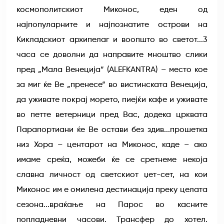
космополитскиот Миконос, еден од
најпопуларните и најпознатите острови на
Кикладскиот архипелаг и воопшто во светот...3
часа се доволни да направите мноштво слики
пред „Мала Венеција“ (ALEFKANTRA) – место кое
за миг ќе Ве „пренесе“ во вистинската Венеција,
да уживате покрај морето, пиејќи кафе и уживате
во петте ветерници пред Вас, додека црквата
Парапортиани ќе Ве остави без здив...прошетка
низ Хора – центарот на Миконос, каде – ако
имаме среќа, можеби ќе се сретнеме некоја
славна личност од светскиот џет-сет, на кои
Миконос им е омилена дестинација преку целата
сезона...враќање на Парос во касните
попладневни часови. Трансфер до хотел.