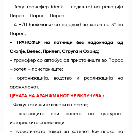
- ferry трансфер (deck – седишта) на релација
Пиреа – Парос – Пиреа;
- 4 Н/П (ноќевање со појадок) во хотел со 3* на
Парос;
- ТРАНСФЕР на патници без надокнада од
Скопје, Велес, Прилеп, Струга и Охрид;
- трансфер со автобус од пристаниште во Парос
– хотел – пристаниште;
- организација, водство и реализација на
аранжманот.
ЦЕНАТА НА АРАНЖМАНОТ НЕ ВКЛУЧУВА :
- Факултативните излети и посети;
- влезниците при посета на културно-
историските споменици;
- туристичката такса за хотелот (се плаќа на