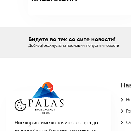
Бидете во тек со сите новости!
Добивај ексклузивни промоции, попусти и новости
На
Н
Га
О
Ние користиме колачиња со цел да
2