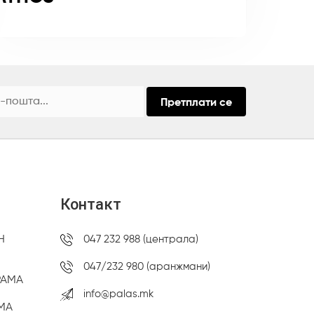
Претплати се
Контакт
Н
047 232 988 (централа)
047/232 980 (аранжмани)
РАМА
info@palas.mk
МА