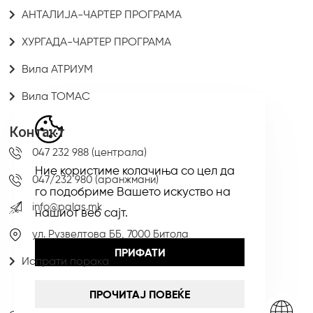
АНТАЛИЈА-ЧАРТЕР ПРОГРАМА
ХУРГАДА-ЧАРТЕР ПРОГРАМА
Вила АТРИУМ
Вила ТОМАС
Контакт
047 232 988 (централа)
Ние користиме колачиња со цел да
047/232 980 (аранжмани)
го подобриме Вашето искуство на
info@palas.mk
нашиот веб сајт.
ул. Рузвелтова ББ, 7000 Битола
ПРИФАТИ
Испрати порака
ПРОЧИТАЈ ПОВЕЌЕ