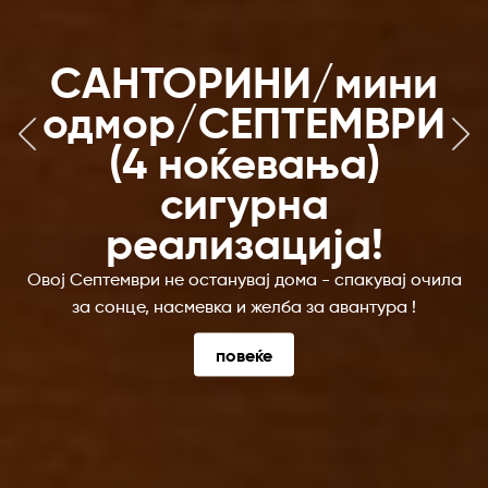
САНТОРИНИ/мини
одмор/СЕПТЕМВРИ
(4 ноќевања)
сигурна
реализација!
Овој Септември не останувај дома - спакувај очила
за сонце, насмевка и желба за авантура !
повеќе