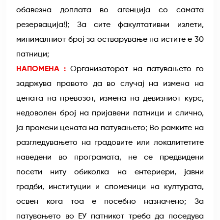
обавезна доплата во агенција со самата
резервација!); За сите факултативни излети,
минималниот број за остварување на истите е 30
патници;
НАПОМЕНА :
Организаторот на патувањето го
задржува правото да во случај на измена на
цената на превозот, измена на девизниот курс,
недоволен број на пријавени патници и слично,
ја промени цената на патувањето; Во рамките на
разгледувањето на градовите или локалитетите
наведени во програмата, не се предвидени
посети ниту обиколка на ентериери, јавни
градби, институции и споменици на културата,
освен кога тоа е посебно назначено; За
патувањето во ЕУ патникот треба да поседува