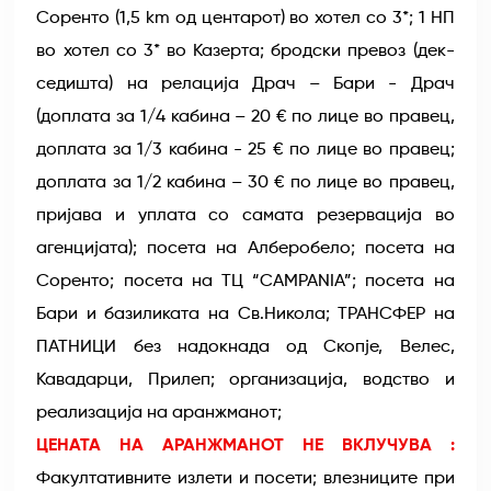
Соренто (1,5 km од центарот) во хотел со 3*; 1 НП
во хотел со 3* во Казерта; бродски превоз (дек-
седишта) на релација Драч – Бари - Драч
(доплата за 1/4 кабина – 20 € по лице во правец,
доплата за 1/3 кабина - 25 € по лице во правец;
доплата за 1/2 кабина – 30 € по лице во правец,
пријава и уплата со самата резервација во
агенцијата); посета на Алберобело; посета на
Соренто; посета на ТЦ “CAMPANIA”; посета на
Бари и базиликата на Св.Никола; ТРАНСФЕР на
ПАТНИЦИ без надокнада од Скопје, Велес,
Кавадарци, Прилеп; организација, водство и
реализација на аранжманот;
ЦЕНАТА НА АРАНЖМАНОТ НЕ ВКЛУЧУВА :
Факултативните излети и посети; влезниците при