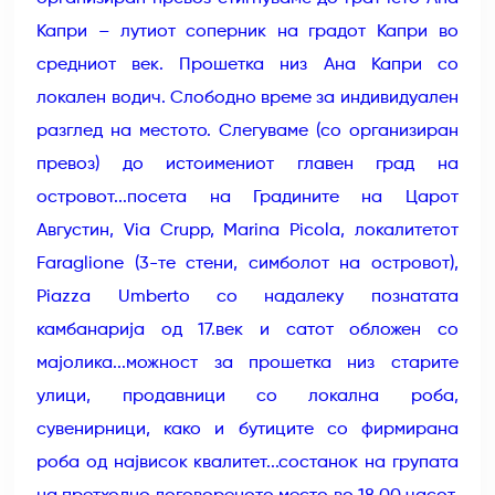
Капри – лутиот соперник на градот Капри во
средниот век. Прошетка низ Ана Капри со
локален водич. Слободно време за индивидуален
разглед на местото. Слегуваме (со организиран
превоз) до истоимениот главен град на
островот...посета на Градините на Царот
Августин, Via Crupp, Marina Picola, локалитетот
Faraglione (3-те стени, симболот на островот),
Piazza Umberto со надалеку познатата
камбанарија од 17.век и сатот обложен со
мајолика...можност за прошетка низ старите
улици, продавници со локална роба,
сувенирници, како и бутиците со фирмирана
роба од највисок квалитет...состанок на групата