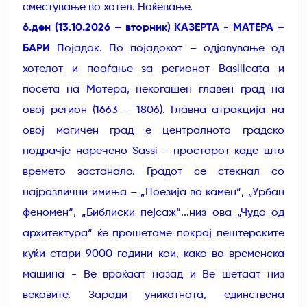
сместување во хотел. Ноќевање.
6.ден (13.10.2026 – вторник) КАЗЕРТА - МАТЕРА –
БАРИ
Појадок. По појадокот – одјавување од
хотелот и поаѓање за регионот Basilicata и
посета на Матера, некогашен главен град на
овој регион (1663 – 1806). Главна атракција на
овој магичен град е централното градско
подрачје наречено Sassi - просторот каде што
времето застанало. Градот се стекнал со
најразлични имиња – „Поезија во камен“, „Урбан
феномен“, „Библиски пејсаж“...низ ова „Чудо од
архитектура“ ќе прошетаме покрај пештерските
куќи стари 9000 години кои, како во временска
машина - Ве враќаат назад и Ве шетаат низ
вековите. Заради уникатната, единствена