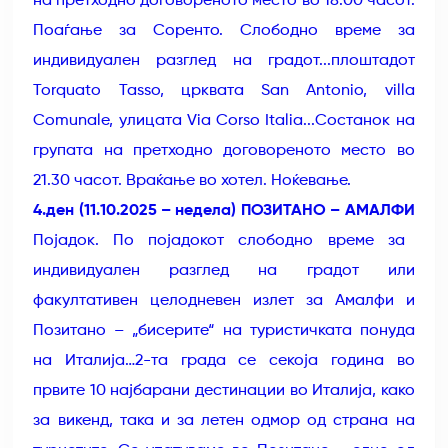
на претходно договореното место во 18.00 часот.
Поаѓање за Соренто. Слободно време за
индивидуален разглед на градот...плоштадот
Torquato Tasso, црквата San Antonio, villa
Comunale, улицата Via Corso Italia...Состанок на
групата на претходно договореното место во
21.30 часот. Враќање во хотел. Ноќевање.
4.ден (11.10.2025 – недела) ПОЗИТАНО – АМАЛФИ
Појадок. По појадокот слободно време за
индивидуален разглед на градот или
факултативен целодневен излет за Амалфи и
Позитано – „бисерите“ на туристичката понуда
на Италија…2-та града се секоја година во
првите 10 најбарани дестинации во Италија, како
за викенд, така и за летен одмор од страна на