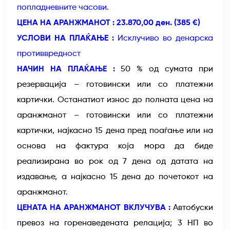
попладневните часови.
ЦЕНА НА АРАНЖМАНОТ : 23.870,00 ден. (385 €)
УСЛОВИ НА ПЛАЌАЊЕ :
Исклучиво во денарска
противвредност
НАЧИН НА ПЛАЌАЊЕ :
50 % од сумата при
резервација – готовински или со платежни
картички. Останатиот износ до полната цена на
аранжманот – готовински или со платежни
картички, најкасно 15 дена пред поаѓање или на
основа на фактура која мора да биде
реализирана во рок од 7 дена од датата на
издавање, а најкасно 15 дена до почетокот на
аранжманот.
ЦЕНАТА НА АРАНЖМАНОТ ВКЛУЧУВА :
Автобуски
превоз на горенаведената релација; 3 НП во