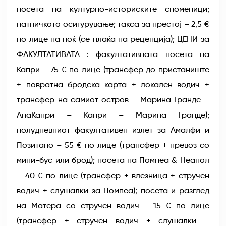
посета на културно-историските споменици;
патничкото осигурување; такса за престој – 2,5 €
по лице на ноќ (се плаќа на рецепција); ЦЕНИ за
ФАКУЛТАТИВАТА : факултативната посета на
Капри – 75 € по лице (трансфер до пристаниште
+ повратна бродска карта + локален водич +
трансфер на самиот остров – Марина Гранде –
АнаКапри – Капри – Марина Гранде);
полудневниот факултативен излет за Амалфи и
Позитано – 55 € по лице (трансфер + превоз со
мини-бус или брод); посета на Помпеа & Неапол
– 40 € по лице (трансфер + влезница + стручен
водич + слушалки за Помпеа); посета и разглед
на Матера со стручен водич - 15 € по лице
(трансфер + стручен водич + слушалки –