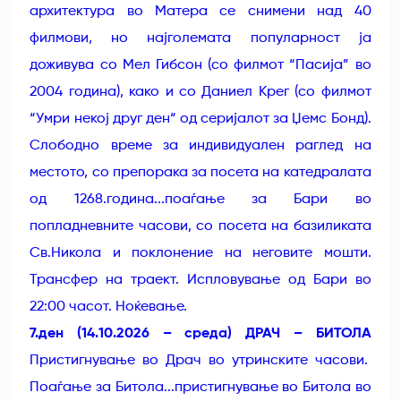
архитектура во Матера се снимени над 40
филмови, но најголемата популарност ја
доживува со Мел Гибсон (со филмот “Пасија” во
2004 година), како и со Даниел Крег (со филмот
“Умри некој друг ден“ од серијалот за Џемс Бонд).
Слободно време за индивидуален раглед на
местото, со препорака за посета на катедралата
од 1268.година...поаѓање за Бари во
попладневните часови, со посета на базиликата
Св.Никола и поклонение на неговите мошти.
Трансфер на траект. Испловување од Бари во
22:00 часот. Ноќевање.
7.ден (14.10.2026 – среда) ДРАЧ – БИТОЛА
Пристигнување во Драч во утринските часови.
Поаѓање за Битола...пристигнување во Битола во