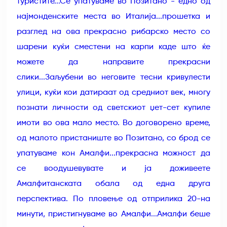
туристите...Се упатуваме во Позитано - едно од
најмонденските места во Италија...прошетка и
разглед на ова прекрасно рибарско место со
шарени куќи сместени на карпи каде што ќе
можете да направите прекрасни
слики...Заљубени во неговите тесни кривулести
улици, куќи кои датираат од средниот век, многу
познати личности од светскиот џет-сет купиле
имоти во ова мало место. Во договорено време,
од малото пристаниште во Позитано, со брод се
упатуваме кон Амалфи...прекрасна можност да
се воодушевувате и ја доживеете
Амалфитанската обала од една друга
перспектива. По пловење од отприлика 20-на
минути, пристигнуваме во Амалфи...Амалфи беше