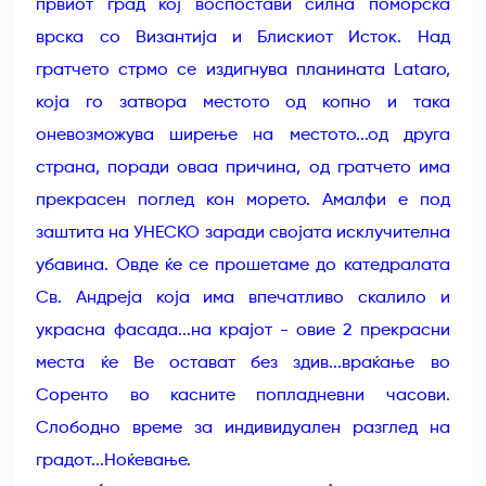
првиот град кој воспостави силна поморска
врска со Византија и Блискиот Исток. Над
гратчето стрмо се издигнува планината Lataro,
која го затвора местото од копно и така
оневозможува ширење на местото...од друга
страна, поради оваа причина, од гратчето има
прекрасен поглед кон морето. Амалфи е под
заштита на УНЕСКО заради својата исклучителна
убавина. Овде ќе се прошетаме до катедралата
Св. Андреја која има впечатливо скалило и
украсна фасада...на крајот - овие 2 прекрасни
места ќе Ве остават без здив...враќање во
Соренто во касните попладневни часови.
Слободно време за индивидуален разглед на
градот...Ноќевање.