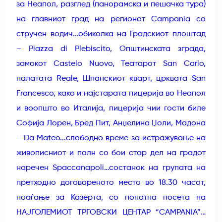
за Неапол, разглед (панорамска и пешачка тура)
на главниот град на регионот Campania со
стручен водич...обиколка на Градскиот плоштад
– Piazza di Plebiscito, Општинската зграда,
замокот Castelo Nuovo, Театарот San Carlo,
палатата Reale, Шпанскиот кварт, црквата San
Francesco, како и најстарата пицерија во Неапол
и воопшто во Италија, пицерија чии гости биле
Софија Лорен, Бред Пит, Анџелина Џоли, Мадона
– Da Mateo...слободно време за истражување на
живописниот и полн со бои стар дел на градот
наречен Spaccanapoli…состанок на групата на
претходно договореното место во 18.30 часот,
поаѓање за Казерта, со попатна посета на
НАЈГОЛЕМИОТ ТРГОВСКИ ЦЕНТАР “CAMPANIA”…