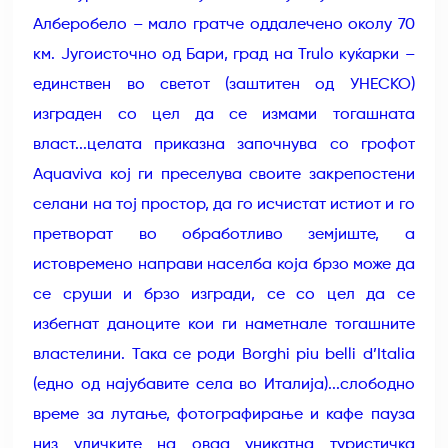
Алберобело – мало гратче оддалечено околу 70
км. Југоисточно од Бари, град на Trulo куќарки –
единствен во светот (заштитен од УНЕСКО)
изграден со цел да се измами тогашната
власт...целата приказна започнува со грофот
Aquaviva кој ги преселува своите закрепостени
селани на тој простор, да го исчистат истиот и го
претворат во обработливо земјиште, а
истовремено направи населба која брзо може да
се сруши и брзо изгради, се со цел да се
избегнат даноците кои ги наметнале тогашните
властелини. Така се роди Borghi piu belli d’Italia
(едно од најубавите села во Италија)...слободно
време за лутање, фотографирање и кафе пауза
низ уличките на оваа уникатна туристичка