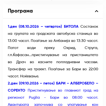
Програма
1.ден (08.10.2026 – четврток) БИТОЛА
Состанок
на групата на градската автобуска станица во
13:00 часот. Поаѓање за Албанија во 13:30 часот.
Патот води преку Охрид, Струга,
г.п.Ќафасан...пристигнување на пристаништето
во Драч во касните попладневни часови.
Трансфер на траект. Поаѓање за Бари во 22:00
часот. Ноќевање.
2.ден (09.10.2026 – петок) БАРИ – АЛБЕРОБЕЛО –
СОРЕНТО
Пристигнување во главниот град на
регионот Puglia - Бари во 08:00 часот.
Авантурата започнува со упатување кон