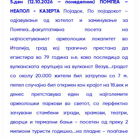
5.ден (12.10.2026 – понеделник) ПОМПЕА –
НЕАПОЛ - КАЗЕРТА
Појадок. По појадокот –
одјавување од хотелот и заминување за
Помпеа...факултативна посета на
најпосетуваниот археолошки локалитет во
Италија, град кој трагично престана да
егзистира во 79 година н.е. како последица од
вулканската ерупција на вулканот Везув...градот
со околу 20.000 жители бил затрупан со 7 м.
пепел случајно бил откриен кон крајот на 18.век и
денес претставува еден од најголемите
археолошки паркови во светот, со перфектно
зачувани стамбени згради, храмови, театри,
дворци и термални бањи – посетен од преку 2
милиони туристи годишно...на пладне – поаѓање