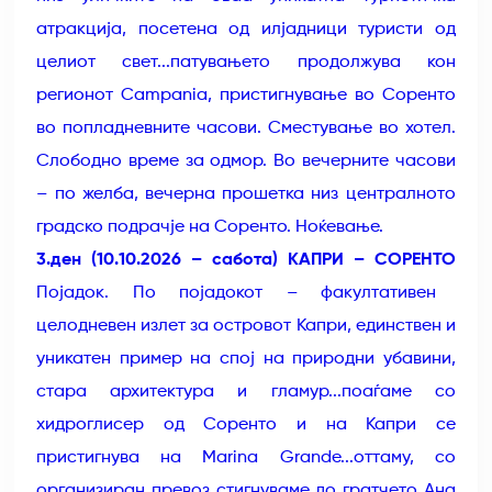
атракција, посетена од илјадници туристи од
целиот свет...патувањето продолжува кон
регионот Campania, пристигнување во Соренто
во попладневните часови. Сместување во хотел.
Слободно време за одмор. Во вечерните часови
– по желба, вечерна прошетка низ централното
градско подрачје на Соренто. Ноќевање.
3.ден (10.10.2026 – сабота) КАПРИ – СОРЕНТО
Појадок. По појадокот – факултативен
целодневен излет за островот Капри, единствен и
уникатен пример на спој на природни убавини,
стара архитектура и гламур...поаѓаме со
хидроглисер од Соренто и на Капри се
пристигнува на Marina Grande...оттаму, со
организиран превоз стигнуваме до гратчето Ана