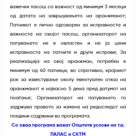
важечки пасош со важност од минимум 3 месеци
од датата на завршувањето на аранжманот;
Патникот е лично одговорен за исправноста и
важноста на својот пасош, организаторот на
патувањето не е овластен и не ја цени
исправноста на патните и други исправи; За
реализација на овој аранжман, потребен е
минимум од 40 патници, во спротивно, крајниот
рок за известување околу евентуален отказ на
аранжманот е најкасно 5 дена пред датумот на
поаѓање; Организаторот на патувањето го
задржува правото за измена на редоследот на
поедини содржини во програмата.
Со оваа програма важат Општите услови на т.а.
ПАЛАС и СКТМ