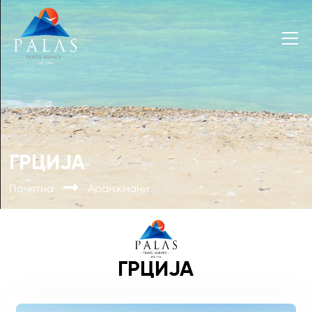
ГРЦИЈА
Почетна
Аранжмани
ГРЦИЈА